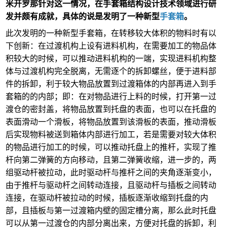
米开罗那针对这一情况，在
手套箱结构设计技术领域
进行研
发并颇有成就，
具体的说是
发明了
一种新型
手套箱
。
此次
发明的一种新型手套箱，
在转移较大体积的物料时有以
下创新：在
过渡机构上设有进料机构，在需要加工的物品体
积较大的时候，可以推动进料机构的一端，实现进料机构整
体与过渡机构完全脱离，无需逐个的拆卸螺丝，便于进料部
件的拆卸，利于较大物品放置到过渡箱体的内部再进入到手
套箱的的内部；即：在对物品进行上料的时候，打开第一过
渡
仓
的密封盖，将物品放置到托盘的表面，也可以在托盘的
表面滑动一个滑板，将物品放置到该滑板的表面，推动滑板
后实现物料被送到箱体内部进行加工，若是需要对较大体积
的物品进行加工的时候，可以推动托盘上的推杆，实现了推
杆向第二弹簧的方向移动，且第二弹簧收缩，进一步的，两
组驱动杆被拉动，此时驱动杆与推杆之间的夹角逐渐变小，
由于推杆与驱动杆之间转动连接，且驱动杆与插板之间转动
连接，在驱动杆被拉动的时候，插板逐渐收缩到托盘的内
部，且插板与第一过渡箱内壁的固定槽分离，那么此时托盘
可以从第一过渡
仓
的内部分离出来，方便对托盘的拆卸，利