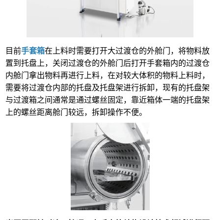
目前
手套箱
在上料时需要打开大过渡
仓
的
外
舱门，将物料放
置到托盘上，关闭过渡
仓
的
外
舱门后打开手套箱
内的过渡仓
内
舱门
拿出物料再
进行上料，在对较大体积的物料上料时，
需要将过渡
仓
内部的托盘及托盘架进行拆卸，现有的托盘架
与过渡箱之间通常是通过螺丝固定，靠近箱体一端的托盘架
上的螺丝距离舱门较远，拆卸操作不便
。