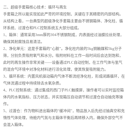
二、超级手套箱核心技术：循环与再生
手套箱之所以能实现如此严苛的环境控制，关键在于其精密的内部结构。
从结构上看，一台典型的超级净化手套箱主要由不锈钢箱体、净化柱、循
环系统、过渡仓和PLC控制系统五大部分组成。
1、箱体：通常采用3mm厚的304不锈钢制成，内表面经过油膜拉丝处理，
确保其耐腐蚀且易清洁。
2、净化单元：这是手套箱的“心脏”。净化柱内装的5kg铜触媒和5kg分子
筛，分别负责吸附氧气和水分。吸附材料在工作一段时间后会达到饱和，
此时的再生操作非常关键——设备通过PLC自动控制，在工作气体与氢气
的混合气环境中对净化材料进行活化处理，使其恢复吸附能力。
3、循环系统：内置风机驱动箱内气体不断流经净化柱，形成闭路循环，在
气体流通过程中持续除去水氧杂质。
4、PLC控制系统：通过集成的西门子PLC触摸屏，操作者可以实时监控箱
体内的水氧指标、压力状态，并实现箱压自动调节和过渡仓自动抽充等操
作。
5、过渡仓：作为物料进出箱体的“缓冲间”，物品放入后先经过抽真空和充
惰性气体处理，待舱内气氛与主箱体平衡后再转移入内，确保外部空气不
会混入箱体。