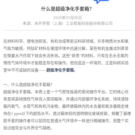
什么是超级净化手套箱？
2026年05月08日
来源：米开罗那（上海）工业智能科技股份有限公司
在材料科学、锂电池研发、有机合成等前沿科研领域，许多物质对水和氧
气极为敏感，钙钛矿材料在潮湿环境中迅速分解，某些有机金属试剂甚至
在微量水汽作用下就会失活失效。这些“娇贵”的材料，只有在无水无氧的
惰性气体环境中才能稳定存在和操作。而创造这一环境的，正是科研实验
室中不可或缺的设备——
超级净化手套箱
。
一、什么是超级净化手套箱？
超级净化手套箱，本质上是一个气密性极高的密闭操作平台。它的核心任
务是将高纯惰性气体充入密闭箱体，并通过内部循环净化系统，持续清除
箱内氧气、水蒸气和有机污染物，最终使箱体内的水含量和氧含量稳定维
持在1 ppm以下的超低水平。透过箱体前的透明钢化玻璃视窗，佩戴丁基橡
胶手套的操作者可以如同在普通大气环境中一样进行精细操作，而整个实
验过程完全与外界空气隔绝。