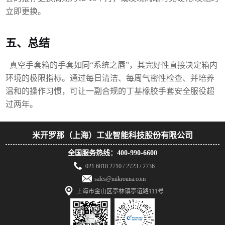
立即更换。
五、总结
真空手套箱的手套如同
“系统之唇”，其完好性直接决定箱内
环境的极限指标。通过每日清洁、每周气密性检查、并培养
温和的操作习惯，可让一副合规的丁基橡胶手套安全服役超
过两年。
米开罗那（上海）工业智能科技股份有限公司
全国服务热线：400-990-6600
021 6818 2710 / 2723 / 2736
sales@mikrouna.com
上海市金山区亭林镇亭谊路111号