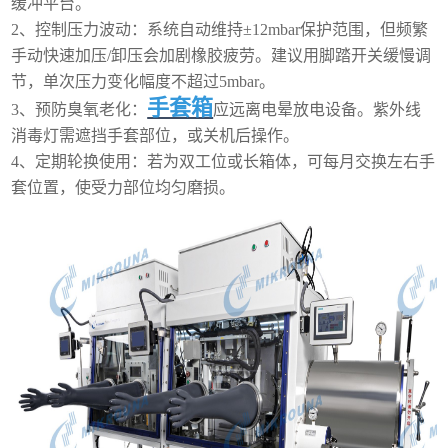
缓冲平台。
2、
控制压力波动：系统自动维持
±12mbar保护范围，但频繁
手动快速加压/卸压会加剧橡胶疲劳。建议用脚踏开关缓慢调
节，单次压力变化幅度不超过5mbar。
手套箱
3、
预防臭氧老化：
应远离电晕放电设备。紫外线
消毒灯需遮挡手套部位，或关机后操作。
4、
定期轮换使用：若为双工位或长箱体，可每月交换左右手
套位置，使受力部位均匀磨损。