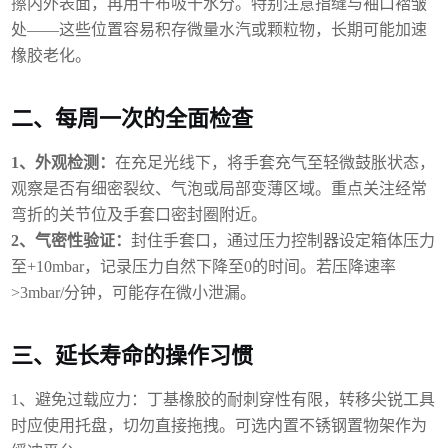
擦内外表面，再用干布吸干水分。特别注意指缝与袖口褶皱
处
——这些位置容易积存微量水汽或颗粒物，长期可能加速
橡胶老化。
二、每周一次的全面检查
1、
外观检测：
在充足光线下，将手套充气至轻微鼓胀状态，
观察是否有细密裂纹、气泡或局部变薄区域。重点关注经常
弯折的关节位及手套口密封圈附近。
2、
气密性验证：
封住手套口，通过压力控制器设定箱体压力
至
+10mbar，记录压力自然下降至0的时间。若压降速率
>3mbar/分钟，可能存在微小泄漏。
三、延长寿命的操作习惯
1、
避免过载应力：丁基橡胶的耐刺穿性有限，转移尖锐工具
时应使用托盘，切勿直接拖拽。可选内置不锈钢置物架作为