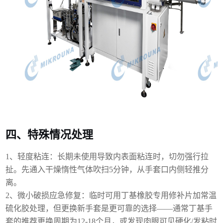
四、特殊情况处理
1、
轻度粘连：长期未使用导致内表面粘连时，切勿强行拉
扯。先通入干燥惰性气体吹扫
5分钟，从手套口内侧轻推分
离。
2、
微小破损应急修复：临时可用丁基橡胶专用修补片加常温
硫化胶处理，但更换新手套是更可靠的选择
——通常丁基手
套的推荐更换周期为12-18个月，或发现肉眼可见硬化/发粘时