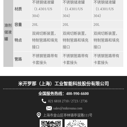
不锈钢储液罐
不锈钢储液罐
不锈钢储液罐
材质
（1.4301/US
（1.4301/US
（1.4301/US
304）
304）
304）
容量
20L
20L
20L
溶剂
储液
双阀切断装置，
双阀切断装置，
双阀切断装置，
罐
特点
特制管路和填充
特制管路和填充
特制管路和填充
接口
接口
接口
不锈钢管路带有
不锈钢管路带有
不锈钢管路带有
管路
卡套接头
卡套接头
卡套接头
米开罗那（上海）工业智能科技股份有限公司
全国服务热线：400-990-6600
021 6818 2710 / 2723 / 2736
sales@mikrouna.com
上海市金山区亭林镇亭谊路111号