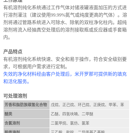
工作原理
有机溶剂纯化系统通过工作气体对储液罐液面加压的方式进
行溶剂灌注（建议使用99.99%氮气或纯度更高的气体）。溶
剂将通过管路系统进入可除水、除氧的双柱净化柱内。
超纯
溶剂将流入经抽真空处理后的溶剂接取瓶或反应器或手套箱
内。
产品特点
有机溶剂纯化系统快速、安全和易于操作，符合安全级别要
求，可根据用户需求进行定制。
失效的净化材料经由客户处理后，米开罗那可提供新的填充
和活化服务。
可处理溶剂
芳香和脂肪族碳氢化合物
戊烷、正己烷、环己烷、正庚烷、甲苯、苯
醚类
乙醚、四氢呋喃、二甲醚
含氯溶剂
二氯甲烷、氯仿、氯苯
胺类溶剂
三乙胺、吡啶、二异丙基乙基胺