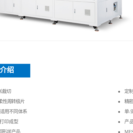
介绍
长裁切
定
●
柔性周转极片
精密
●
，适用不同体系
单
●
打印成型
产
●
同形状产品
ME
●