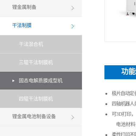
锂金属制备
干法制膜
干法混合机
三辊干法制膜机
功能
固态电解质膜成型机
极片自动定
●
四辊干法制膜机
四轴机器人
●
可3D打印
●
锂金属电池制备设备
电池材料
柔性打印不
●